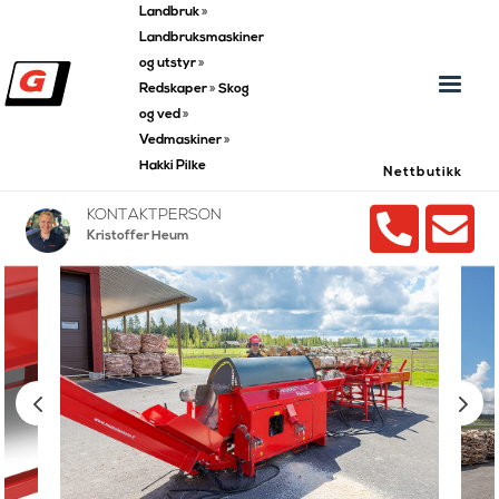
Landbruk
»
Landbruksmaskiner
og utstyr
»
Redskaper
»
Skog
og ved
»
Vedmaskiner
»
Hakki Pilke
Nettbutikk


KONTAKTPERSON
Kristoffer Heum