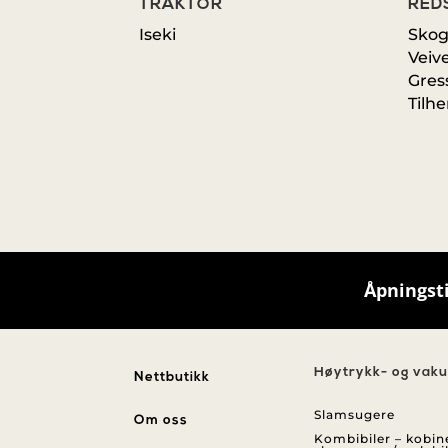
TRAKTOR
RED
Iseki
Skog
Veiv
Gres
Tilh
Åpningst
Høytrykk- og vak
Nettbutikk
Slamsugere
Om oss
Kombibiler – kobin