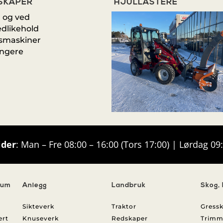
SKAPER
HJULLASTERE
 og ved
edlikehold
smaskiner
engere
ider
: Man – Fre 08:00 – 16:00 (Tors 17:00) | Lørdag 09
uum
Anlegg
Landbruk
Skog,
Sikteverk
Traktor
Gressk
ert
Knuseverk
Redskaper
Trimm