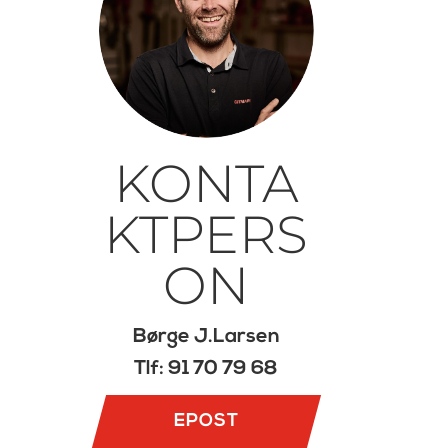
KONTA
KTPERS
ON
Børge J.Larsen
Tlf: 91 70 79 68
EPOST