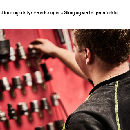
iner og utstyr
»
Redskaper
»
Skog og ved
»
Tømmerklo