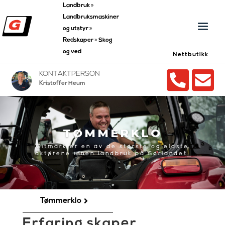
Landbruk
»
Landbruksmaskiner
og utstyr
»
Redskaper
»
Skog
og ved
Nettbutikk


KONTAKTPERSON
Kristoffer Heum
TØMMERKLO
Gitmark er en av de største og eldste
aktørene innen landbruk på Sørlandet.
Tømmerklo

Erfaring skaper