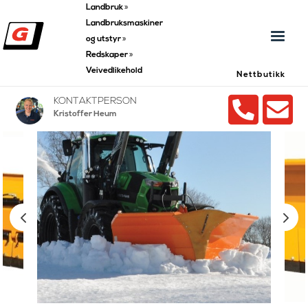
Landbruk
»
Landbruksmaskiner
og utstyr
»
Redskaper
»
Veivedlikehold
Nettbutikk


KONTAKTPERSON
Kristoffer Heum