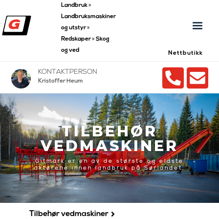
Landbruk
»
Landbruksmaskiner
og utstyr
»
Redskaper
»
Skog
og ved
Nettbutikk


KONTAKTPERSON
Kristoffer Heum
TILBEHØR
VEDMASKINER
Gitmark er en av de største og eldste
aktørene innen landbruk på Sørlandet.
Tilbehør vedmaskiner
