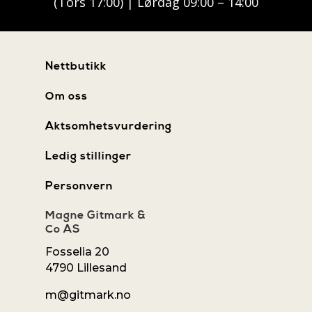
(Tors 17:00) | Lørdag 09:00 – 14:00
Nettbutikk
Om oss
Aktsomhetsvurdering
Ledig stillinger
Personvern
Magne Gitmark &
Co AS
Fosselia 20
4790 Lillesand
m@gitmark.no