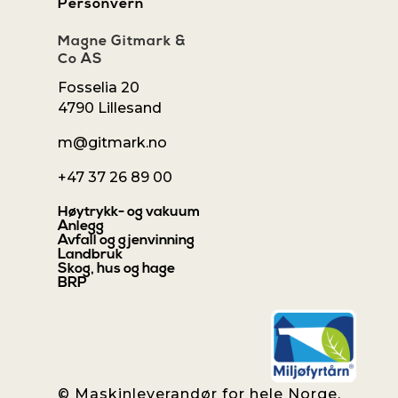
Personvern
Magne Gitmark &
Co AS
Fosselia 20
4790 Lillesand
m@gitmark.no
+47 37 26 89 00
Høytrykk- og vakuum
Anlegg
Avfall og gjenvinning
Landbruk
Skog, hus og hage
BRP
© Maskinleverandør for hele Norge.