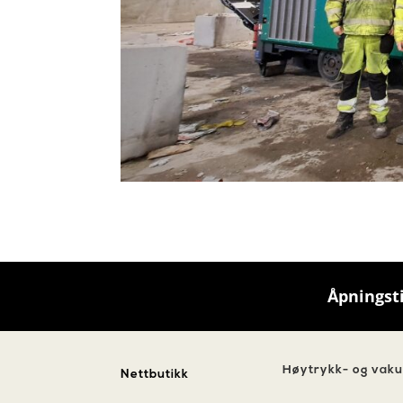
Åpningst
Høytrykk- og vak
Nettbutikk