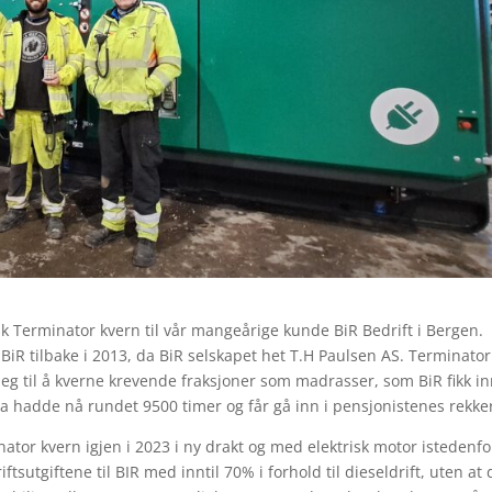
isk Terminator kvern til vår mangeårige kunde BiR Bedrift i Bergen.
BiR tilbake i 2013, da BiR selskapet het T.H Paulsen AS. Terminator
 seg til å kverne krevende fraksjoner som madrasser, som BiR fikk i
na hadde nå rundet 9500 timer og får gå inn i pensjonistenes rekke
inator kvern igjen i 2023 i ny drakt og med elektrisk motor istedenfo
tsutgiftene til BIR med inntil 70% i forhold til dieseldrift, uten at 