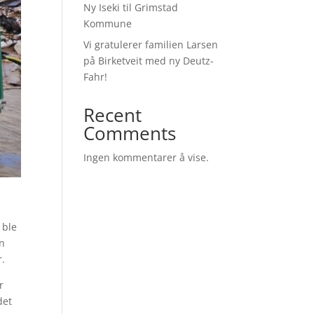
Ny Iseki til Grimstad
Kommune
Vi gratulerer familien Larsen
på Birketveit med ny Deutz-
Fahr!
Recent
Comments
Ingen kommentarer å vise.
 ble
nn
r.
r
det