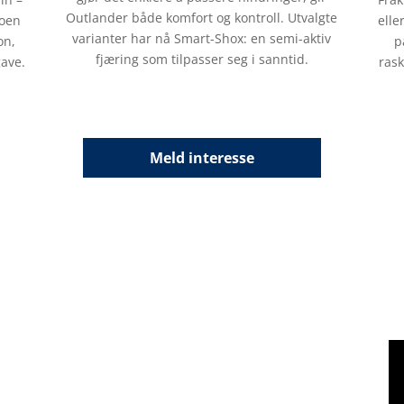
Outlander både komfort og kontroll. Utvalgte
noen
elle
varianter har nå Smart-Shox: en semi-aktiv
on,
p
fjæring som tilpasser seg i sanntid.
gave.
rask
Meld interesse