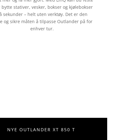
r bytte stativer, vesker, bokser og kjølebokser
å sekunder – helt uten verktøy. Det er den
e og sikre måten å tilpasse Outlander på for
enhver tur.
NYE OUTLANDER XT 850 T