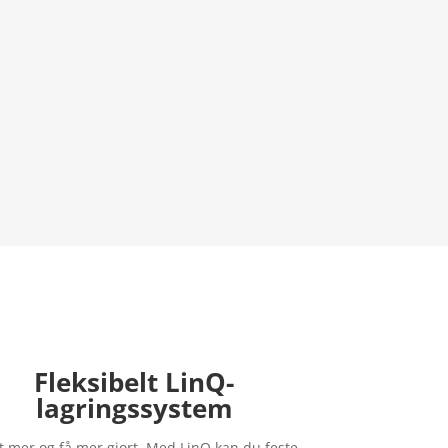
Fleksibelt LinQ-
lagringssystem
t mer og få mer gjort. Med LinQ kan du feste