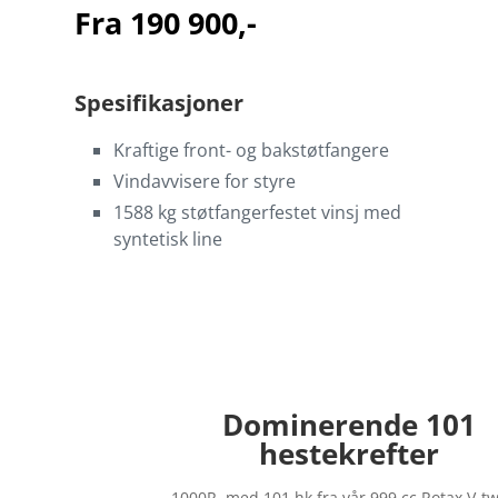
Fra 190 900,-
Spesifikasjoner
Kraftige front- og bakstøtfangere
Vindavvisere for styre
1588 kg støtfangerfestet vinsj med
syntetisk line
Dominerende 101
hestekrefter
1000R, med 101 hk fra vår 999 cc Rotax V-tw