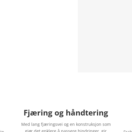
Fjæring og håndtering
Med lang fjæringsvei og en konstruksjon som
gjør det enklere å passere hindringer, gir
in –
Frak