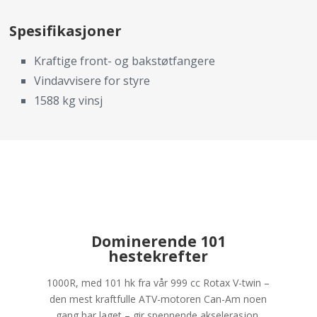
Spesifikasjoner
Kraftige front- og bakstøtfangere
Vindavvisere for styre
1588 kg vinsj
Dominerende 101
hestekrefter
1000R, med 101 hk fra vår 999 cc Rotax V-twin –
den mest kraftfulle ATV-motoren Can-Am noen
gang har laget – gir spennende akselerasjon,