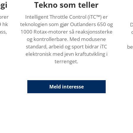
gi
Tekno som teller
orer
Intelligent Throttle Control (iTC™️) er
9 hk
teknologien som gjør Outlanders 650 og
D
ss,
1000 Rotax-motorer så reaksjonssterke
og kontrollerbare. Med modusene
standard, arbeid og sport bidrar iTC
be
elektronisk med jevn kraftutvikling i
terrenget.
Meld interesse