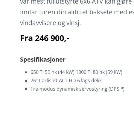
vår mest fullutstyrte 6x6 ATV kan gjøre 
inntar turen din aldri et baksete med e
vindavvisere og vinsj.
Fra 246 900,-
Spesifikasjoner
650 T: 59 hk (44 kW) 1000 T: 80 hk (59 kW)
26” Carlisle† ACT HD 6 lags dekk
Tre-modus dynamisk servostyring (DPS™)